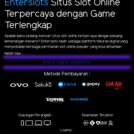
Enterslots
Situs Slot Online
Terpercaya dengan Game
Terlengkap
Apakah kamu sedang mencari situs slot online terpercaya dengan peluang
kemenangan menarik? Enterslots hadir sebagai platform hiburan digital yang
menyediakan berbagai permainan slot online populer yang bisa dimainkan
...
kapan saja.
BACA LEBIH LENGKAP
Metode Pembayaran :
Dukungan Perangkat :
Keamanan Terjamin :
Lisensi :