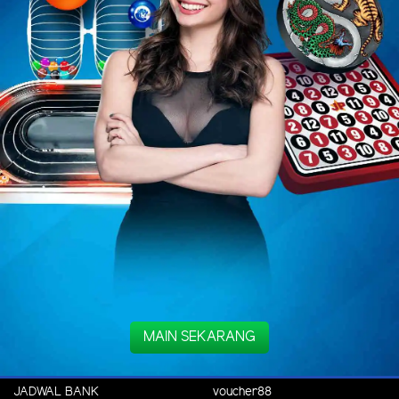
MAIN SEKARANG
JADWAL BANK
voucher88