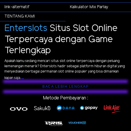
link-alternatif
Kalkulator Mix Parlay
TENTANG KAMI
Enterslots
Situs Slot Online
Terpercaya dengan Game
Terlengkap
Apakah kamu sedang mencari situs slot online terpercaya dengan peluang
kemenangan menarik? Enterslots hadir sebagai platform hiburan digital yang
menyediakan berbagai permainan slot online populer yang bisa dimainkan
...
kapan saja.
BACA LEBIH LENGKAP
Metode Pembayaran :