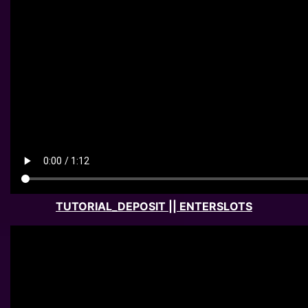
TUTORIAL_DEPOSIT || ENTERSLOTS