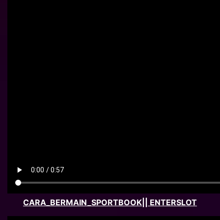
CARA_BERMAIN_SPORTBOOK|| ENTERSLOT