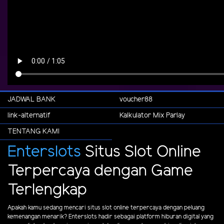
JADWAL BANK
voucher88
link-alternatif
Kalkulator Mix Parlay
TENTANG KAMI
Enterslots
Situs Slot Online
Terpercaya dengan Game
Terlengkap
Apakah kamu sedang mencari situs slot online terpercaya dengan peluang
kemenangan menarik? Enterslots hadir sebagai platform hiburan digital yang